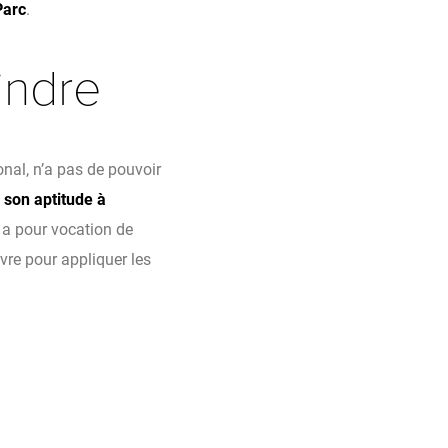
Parc
.
indre
onal, n’a pas de pouvoir
s
son aptitude à
Il a pour vocation de
uvre pour appliquer les