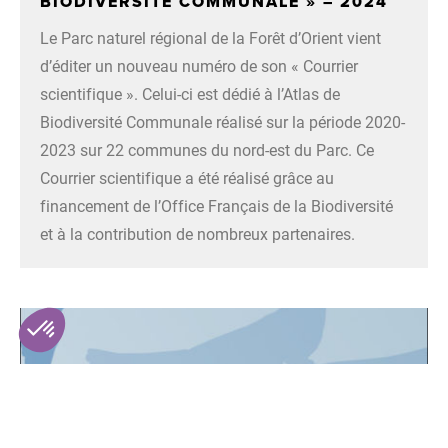
BIODIVERSITÉ COMMUNALE » – 2024
Le Parc naturel régional de la Forêt d’Orient vient
d’éditer un nouveau numéro de son « Courrier
scientifique ». Celui-ci est dédié à l’Atlas de
Biodiversité Communale réalisé sur la période 2020-
2023 sur 22 communes du nord-est du Parc. Ce
Courrier scientifique a été réalisé grâce au
financement de l’Office Français de la Biodiversité
et à la contribution de nombreux partenaires.
e des cookies et vous donne le contrôle sur ce que vous
ver.
choisis
OK pour moi
Axeptio consent
Plateforme de Gestion du Consentement : Personnalisez vos O
Notre plateforme vous permet d'adapter et de gérer vos paramètr