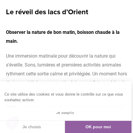
Le réveil des lacs d’Orient
Observer la nature de bon matin, boisson chaude à la
main.
Une immersion matinale pour découvrir la nature qui
s’éveille. Sons, lumières et premières activités animales
rythment cette sortie calme et privilégiée. Un moment hors
du temps, idéal pour ressentir pleinement l’atmosphère du
matin, tout en profitant d’une tasse de café ou de tisane.
Ce site utilise des cookies et vous donne le contrôle sur ce que vous
souhaitez activer.
Tarifs
: adulte : 10€ / 3-12 ans : 4€ / personne en situation de handicap* :
4€
Départ
: rue du Marmoret, Brévonnes (au niveau de la cheminée de
Je choisis
OK pour moi