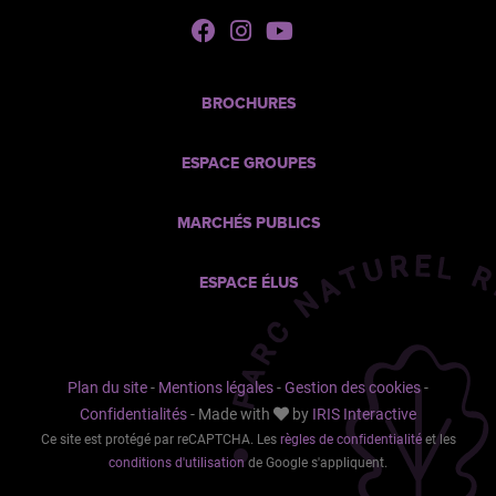
Suivez-
Suivez-
Suivez-
nous
nous
nous
sur
sur
sur
Facebook
Instagram
Youtube
BROCHURES
ESPACE GROUPES
MARCHÉS PUBLICS
ESPACE ÉLUS
Plan du site
-
Mentions légales
-
Gestion des cookies
-
Confidentialités
-
Made with
by
IRIS Interactive
Ce site est protégé par reCAPTCHA. Les
règles de confidentialité
et les
conditions d'utilisation
de Google s'appliquent.