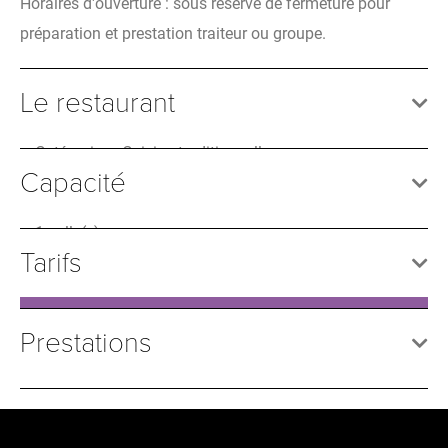
Horaires d'ouverture : sous réserve de fermeture pour
préparation et prestation traiteur ou groupe.
Le restaurant
Catégories : Cuisine traditionnelle
Capacité
1 salle(s)
Tarifs
Tarif
Prestations
Plat du jour
16,50€
Services
Tarif à la carte