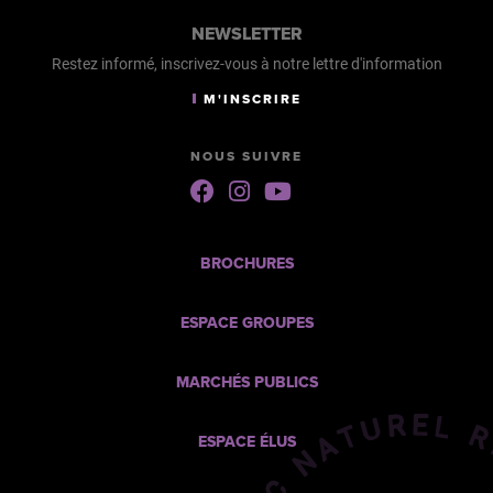
NEWSLETTER
Restez informé, inscrivez-vous à notre lettre d'information
Carte bleue
Chèque
Chèques Vacances
M'INSCRIRE
Espèces
Ticket restaurant (Edenred)
NOUS SUIVRE
Suivez-
Suivez-
Suivez-
nous
nous
nous
sur
sur
sur
Facebook
Instagram
Youtube
BROCHURES
ESPACE GROUPES
MARCHÉS PUBLICS
ESPACE ÉLUS