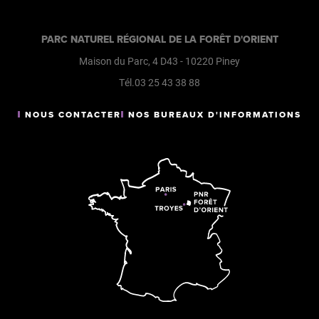
Restaurant
24€
PARC NATUREL RÉGIONAL DE LA FORÊT D'ORIENT
47€
Maison du Parc, 4 D43
-
10220
Piney
Tél.03 25 43 38 88
Conforts
Tarif menu
NOUS CONTACTER
NOS BUREAUX D'INFORMATIONS
31,50€
Chaise bébé
46,50€
Menu enfant
12,90€
Menu enfant
18,90€
Moyens de paiement