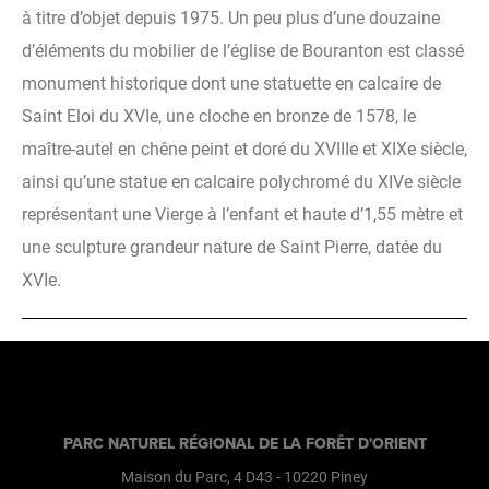
à titre d’objet depuis 1975. Un peu plus d’une douzaine
d’éléments du mobilier de l’église de Bouranton est classé
monument historique dont une statuette en calcaire de
Saint Eloi du XVIe, une cloche en bronze de 1578, le
maître-autel en chêne peint et doré du XVIIIe et XIXe siècle,
ainsi qu’une statue en calcaire polychromé du XIVe siècle
représentant une Vierge à l’enfant et haute d’1,55 mètre et
une sculpture grandeur nature de Saint Pierre, datée du
XVIe.
PARC NATUREL RÉGIONAL DE LA FORÊT D'ORIENT
Maison du Parc, 4 D43
-
10220
Piney