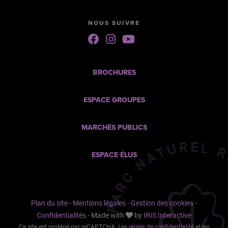
NOUS SUIVRE
Suivez-
Suivez-
Suivez-
nous
nous
nous
sur
sur
sur
Facebook
Instagram
Youtube
BROCHURES
ESPACE GROUPES
MARCHÉS PUBLICS
ESPACE ÉLUS
Plan du site
-
Mentions légales
-
Gestion des cookies
-
Confidentialités
-
Made with
by
IRIS Interactive
Ce site est protégé par reCAPTCHA. Les
règles de confidentialité
et les