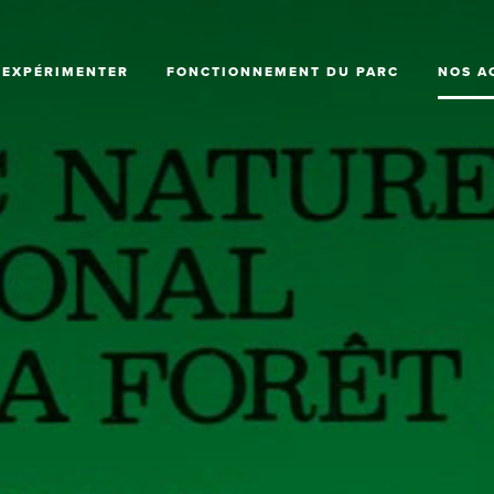
AGE
VALORISER LES PATRIMOINES
CENTRE DE RESSOURCES
LES JEUX DE PISTE "QUÊTES DE LA FORÊT
D'ORIENT"
EXPÉRIMENTER
FONCTIONNEMENT DU PARC
NOS A
RECHERCHER DES FINANCEMENTS
RECRUTEMENT
L'OFFRE TOURISTIQUE SELON VOS ENVIES
UNE ÉQUIPE AU SERVICE DU
TERRITOIRE
ACCOMPAGNER LA TRANSITION
NOUS CONTACTER
ÉNERGÉTIQUE
À CÔTÉ DE CHEZ NOUS