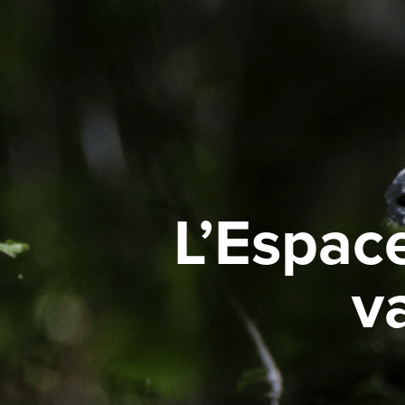
L’Espac
v