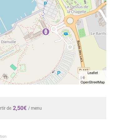
Leaflet
| ©
OpenStreetMap
2,50€
rtir de
/ menu
tion