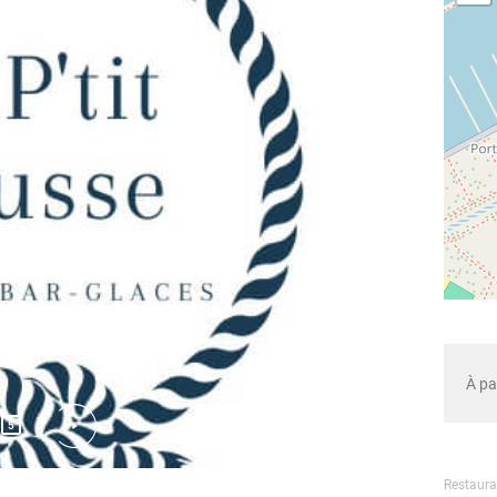
À pa
5
Restaura