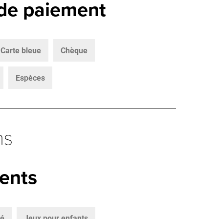
de paiement
Carte bleue
Chèque
Espèces
ns
ents
bé
Jeux pour enfants