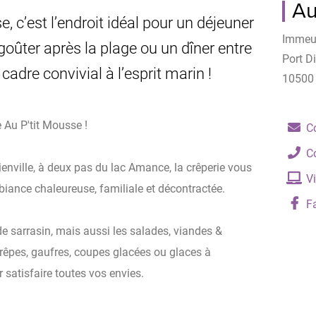
Au
, c’est l’endroit idéal pour un déjeuner
Immeu
 goûter après la plage ou un dîner entre
Port Di
cadre convivial à l’esprit marin !
10500
 Au P'tit Mousse !
Co
C
ienville, à deux pas du lac Amance, la crêperie vous
Vi
iance chaleureuse, familiale et décontractée.
F
de sarrasin, mais aussi les salades, viandes &
crêpes, gaufres, coupes glacées ou glaces à
 satisfaire toutes vos envies.