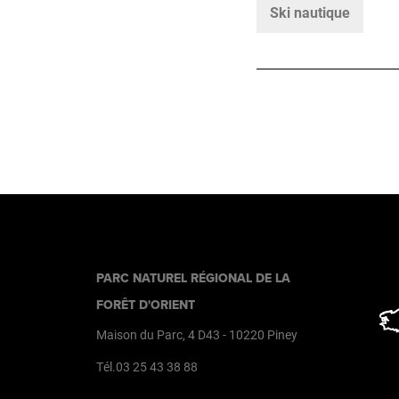
Ski nautique
PARC NATUREL RÉGIONAL DE LA
FORÊT D'ORIENT
Maison du Parc, 4 D43
-
10220
Piney
Tél.03 25 43 38 88